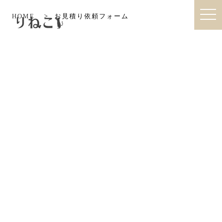
togg
HOME
>
お見積り依頼フォーム
りねこ|猫との暮らしを考えたオーダ
navi