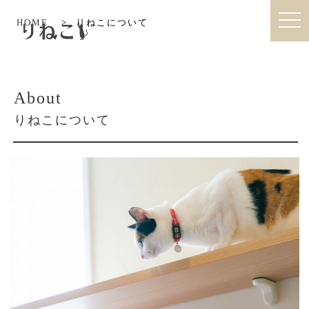
togg
HOME
>
りねこについて
りねこ|猫との暮らしを考えたオーダ
navi
About
りねこについて