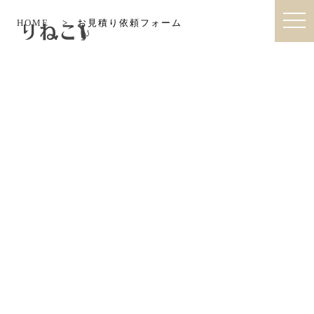
togg
HOME
>
お見積り依頼フォーム
りねこ|猫との暮らしを考えたオーダ
navi